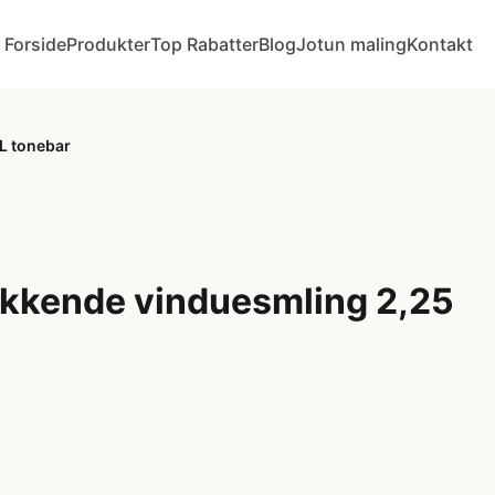
Forside
Produkter
Top Rabatter
Blog
Jotun maling
Kontakt
L tonebar
kkende vinduesmling 2,25