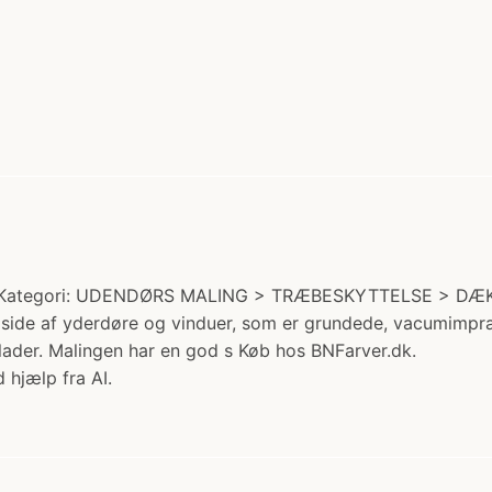
r. Kategori: UDENDØRS MALING > TRÆBESKYTTELSE > DÆK
side af yderdøre og vinduer, som er grundede, vacumimpræ
ader. Malingen har en god s Køb hos BNFarver.dk.
 hjælp fra AI.