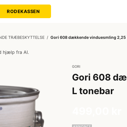
RODEKASSEN
NDE TRÆBESKYTTELSE
/
Gori 608 dækkende vinduesmling 2,25 
 hjælp fra AI.
GORI
Gori 608 dæ
L tonebar
499,00 kr