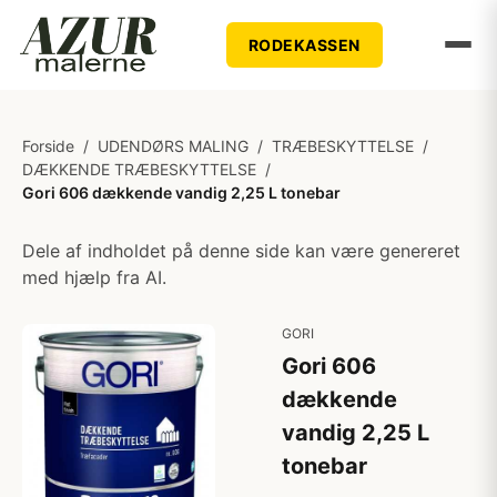
RODEKASSEN
Forside
/
UDENDØRS MALING
/
TRÆBESKYTTELSE
/
DÆKKENDE TRÆBESKYTTELSE
/
Gori 606 dækkende vandig 2,25 L tonebar
Dele af indholdet på denne side kan være genereret
med hjælp fra AI.
GORI
Gori 606
dækkende
vandig 2,25 L
tonebar