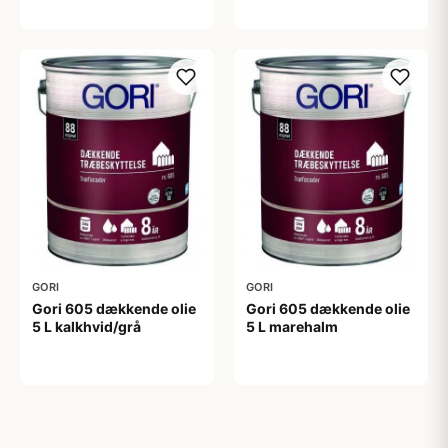
499,00 kr
999,00 kr
GORI
GORI
Gori 605 dækkende olie
Gori 605 dækkende olie
5 L kalkhvid/grå
5 L marehalm
999,00 kr
999,00 kr