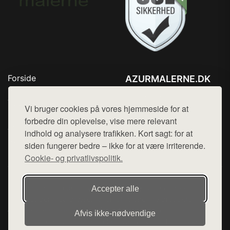
Forside
AZURMALERNE.DK
Produkter
Tlf. 78768672
Top Rabatter
Vi bruger cookies på vores hjemmeside for at
Mail:
hej@want.dk
Blog
forbedre din oplevelse, vise mere relevant
Jotun maling
indhold og analysere trafikken. Kort sagt: for at
Cookie- og privatlivspolitik
Kontakt
siden fungerer bedre – ikke for at være irriterende.
Cookie- og privatlivspolitik.
Denne side er en del af want.dk, der udgiver en række
Accepter alle
hjemmesider med præsentation af forskellige produkter fra
diverse webshops. Der sælges ikke varer fra denne side - vi
Afvis ikke‑nødvendige
henviser til de shops, som sælger varen. Vi har heller ikke