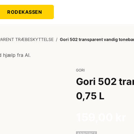
RODEKASSEN
ARENT TRÆBESKYTTELSE
/
Gori 502 transparent vandig tonebar
 hjælp fra AI.
GORI
Gori 502 tr
0,75 L
159,00 kr