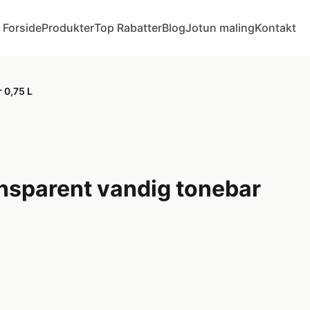
Forside
Produkter
Top Rabatter
Blog
Jotun maling
Kontakt
 0,75 L
ansparent vandig tonebar