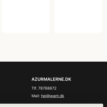
AZURMALERNE.DK
Tlf. 78768672
Mail:
hej@want.dk
Cookie- og privatlivspolitik