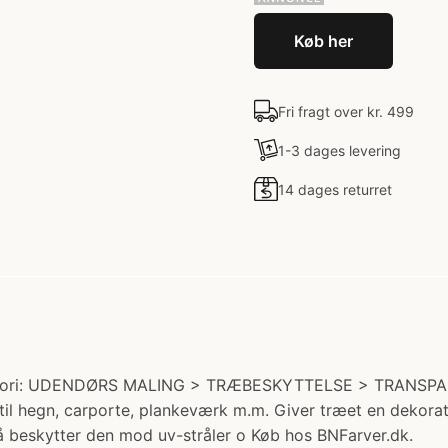
Køb her
Fri fragt over kr. 499
1-3 dages levering
14 dages returret
ategori: UDENDØRS MALING > TRÆBESKYTTELSE > TRANSPAR
til hegn, carporte, plankeværk m.m. Giver træet en dekora
så beskytter den mod uv-stråler o Køb hos BNFarver.dk.