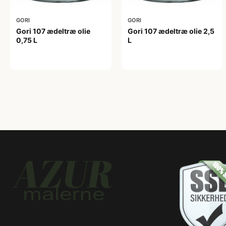
GORI
GORI
Gori 107 ædeltræ olie
Gori 107 ædeltræ olie 2,5
0,75 L
L
249,00 kr
365,00 kr