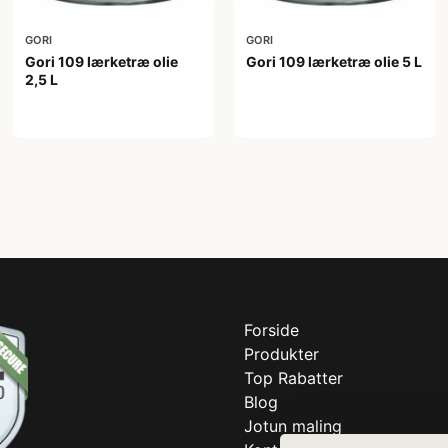
GORI
GORI
Gori 109 lærketræ olie
Gori 109 lærketræ olie 5 L
2,5 L
529,00 kr
299,00 kr
Forside
Produkter
Top Rabatter
Blog
Jotun maling