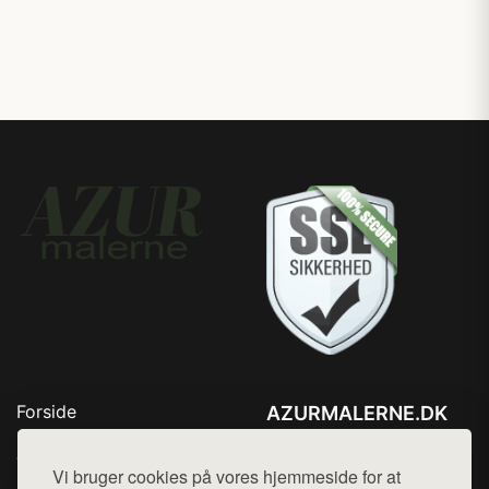
Forside
AZURMALERNE.DK
Produkter
Tlf. 78768672
Top Rabatter
Vi bruger cookies på vores hjemmeside for at
Mail:
hej@want.dk