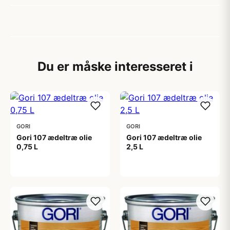
Du er måske interesseret i
GORI
GORI
Gori 107 ædeltræ olie
Gori 107 ædeltræ olie
0,75 L
2,5 L
249,00 kr
365,00 kr