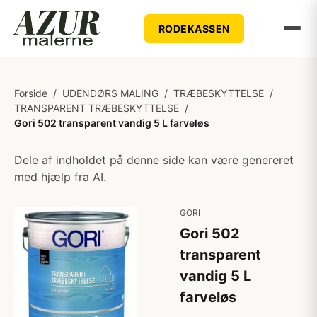
RODEKASSEN
Forside
/
UDENDØRS MALING
/
TRÆBESKYTTELSE
/
TRANSPARENT TRÆBESKYTTELSE
/
Gori 502 transparent vandig 5 L farveløs
Dele af indholdet på denne side kan være genereret
med hjælp fra AI.
GORI
Gori 502
transparent
vandig 5 L
farveløs