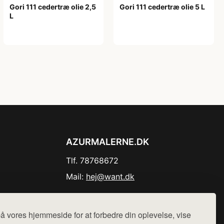
Gori 111 cedertræ olie 2,5
Gori 111 cedertræ olie 5 L
L
599,00 kr
399,00 kr
AZURMALERNE.DK
Tlf. 78768672
Mail:
hej@want.dk
Cookie- og privatlivspolitik
å vores hjemmeside for at forbedre din oplevelse, vise