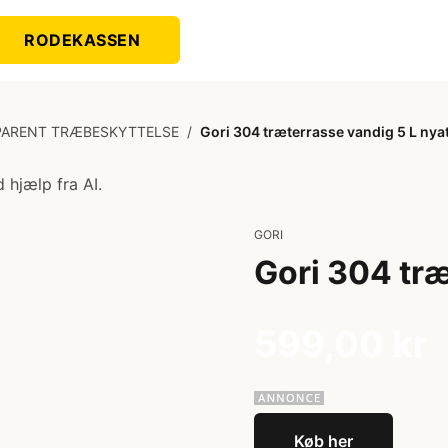
RODEKASSEN
ARENT TRÆBESKYTTELSE
/
Gori 304 træterrasse vandig 5 L nya
 hjælp fra AI.
GORI
Gori 304 træ
599,00 kr
Køb her