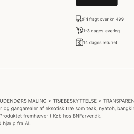
Fri fragt over kr. 499
1-3 dages levering
14 dages returret
gori: UDENDØRS MALING > TRÆBESKYTTELSE > TRANSPARENT
r og gangarealer af eksotisk træ som teak, nyatoh, bangki
. Produktet fremhæver t Køb hos BNFarver.dk.
 hjælp fra AI.