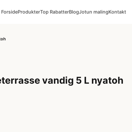
Forside
Produkter
Top Rabatter
Blog
Jotun maling
Kontakt
toh
terrasse vandig 5 L nyatoh