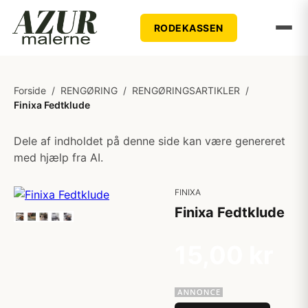
RODEKASSEN
Forside
/
RENGØRING
/
RENGØRINGSARTIKLER
/
Finixa Fedtklude
Dele af indholdet på denne side kan være genereret
med hjælp fra AI.
FINIXA
Finixa Fedtklude
15,00 kr