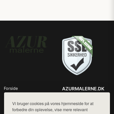
Forside
AZURMALERNE.DK
Produkter
Tlf. 78768672
Top Rabatter
Vi bruger cookies på vores hjemmeside for at
Mail:
hej@want.dk
Blog
forbedre din oplevelse, vise mere relevant
Jotun maling