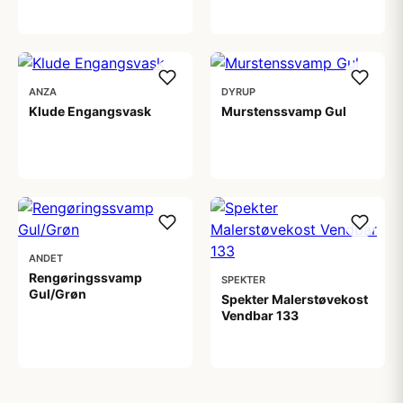
99,00 kr
25,00 kr
ANZA
DYRUP
Klude Engangsvask
Murstenssvamp Gul
49,95 kr
21,00 kr
ANDET
Rengøringssvamp
SPEKTER
Gul/Grøn
Spekter Malerstøvekost
Vendbar 133
10,00 kr
229,00 kr