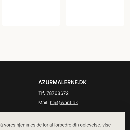
AZURMALERNE.DK
Tlf. 78768672
Mail:
hej@want.dk
Cookie- og privatlivspolitik
å vores hjemmeside for at forbedre din oplevelse, vise