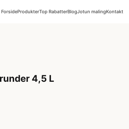
Forside
Produkter
Top Rabatter
Blog
Jotun maling
Kontakt
runder 4,5 L