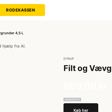
RODEKASSEN
vgrunder 4,5 L
 hjælp fra AI.
DYRUP
Filt og Vævg
609,00 kr
Køb her