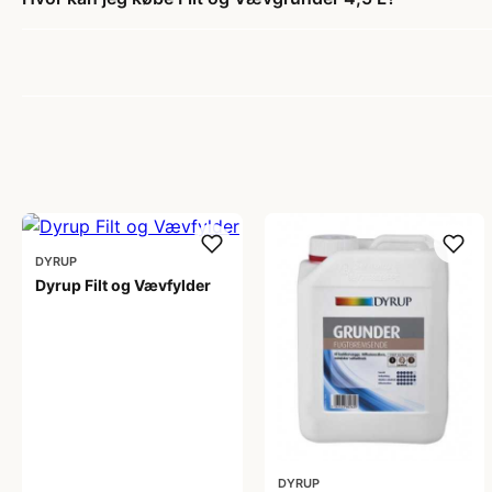
DYRUP
Dyrup Filt og Vævfylder
612,00 kr
DYRUP