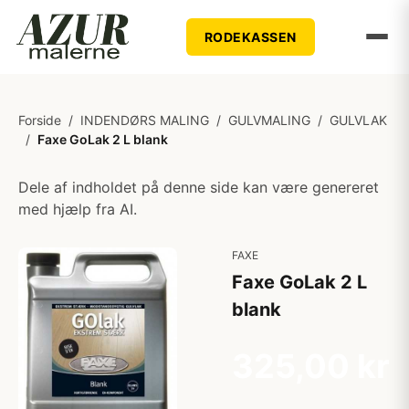
RODEKASSEN
Forside
/
INDENDØRS MALING
/
GULVMALING
/
GULVLAK
/
Faxe GoLak 2 L blank
Dele af indholdet på denne side kan være genereret
med hjælp fra AI.
FAXE
Faxe GoLak 2 L
blank
325,00 kr