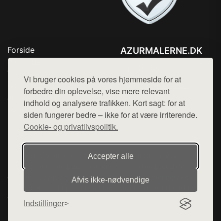
Forside
AZURMALERNE.DK
Produkter
Tlf. 78768672
Top Rabatter
Vi bruger cookies på vores hjemmeside for at
Mail:
hej@want.dk
Blog
forbedre din oplevelse, vise mere relevant
Jotun maling
indhold og analysere trafikken. Kort sagt: for at
Cookie- og privatlivspolitik
Kontakt
siden fungerer bedre – ikke for at være irriterende.
Cookie- og privatlivspolitik.
Denne side er en del af want.dk, der udgiver en række
Accepter alle
hjemmesider med præsentation af forskellige produkter fra
diverse webshops. Der sælges ikke varer fra denne side - vi
Afvis ikke‑nødvendige
henviser til de shops, som sælger varen. Vi har heller ikke
varerne på lager.
Indstillinger
© 2026 azurmalerne.dk. Alle rettigheder forbeholdes.