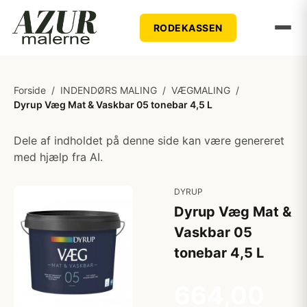
RODEKASSEN
Forside
/
INDENDØRS MALING
/
VÆGMALING
/
Dyrup Væg Mat & Vaskbar 05 tonebar 4,5 L
Dele af indholdet på denne side kan være genereret
med hjælp fra AI.
DYRUP
Dyrup Væg Mat &
Vaskbar 05
tonebar 4,5 L
664,00