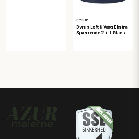
799,00 kr
DYRUP
Dyrup Loft & Væg Ekstra
Spærrende 2-i-1 Glans 2
4,5 L hvid GL. 2
699,00 kr