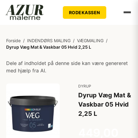
RODEKASSEN
Forside
/
INDENDØRS MALING
/
VÆGMALING
/
Dyrup Væg Mat & Vaskbar 05 Hvid 2,25 L
Dele af indholdet på denne side kan være genereret
med hjælp fra AI.
DYRUP
Dyrup Væg Mat &
Vaskbar 05 Hvid
2,25 L
449,00