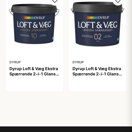
DYRUP
DYRUP
Dyrup Loft & Væg Ekstra
Dyrup Loft & Væg Ekstra
Spærrende 2-i-1 Glans
Spærrende 2-i-1 Glans 2
10 tonebar 4,5 L Gl. 10
4,5 L hvid GL. 2
799,00 kr
699,00 kr