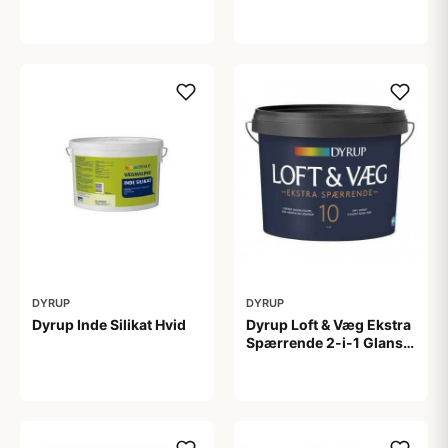
4,5 L
tonebar 4,5 L
649,00 kr
649,00 kr
DYRUP
DYRUP
Dyrup Inde Silikat Hvid
Dyrup Loft & Væg Ekstra
Spærrende 2-i-1 Glans
10 4,5 L hvid Gl. 10
1.399,00 kr
799,00 kr