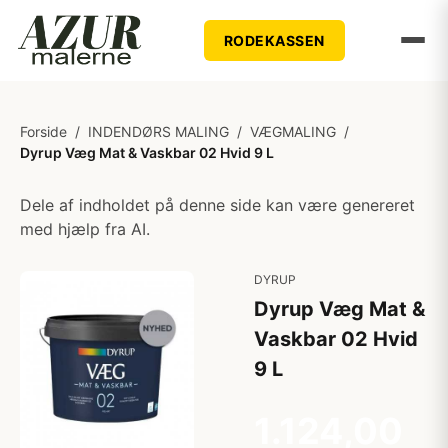
RODEKASSEN
Forside
/
INDENDØRS MALING
/
VÆGMALING
/
Dyrup Væg Mat & Vaskbar 02 Hvid 9 L
Dele af indholdet på denne side kan være genereret
med hjælp fra AI.
DYRUP
Dyrup Væg Mat &
Vaskbar 02 Hvid
9 L
1.124,00