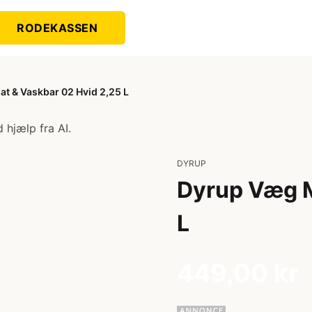
RODEKASSEN
t & Vaskbar 02 Hvid 2,25 L
 hjælp fra AI.
DYRUP
Dyrup Væg M
L
449,00 kr