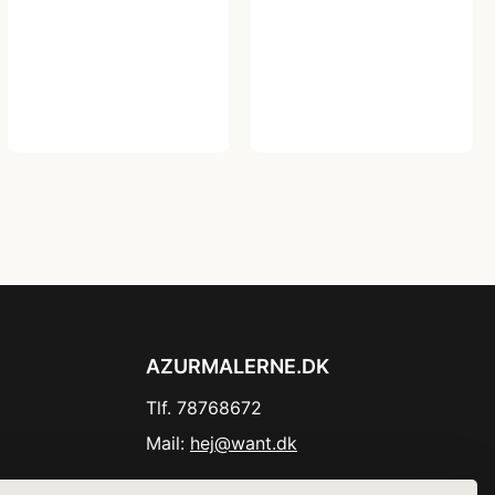
AZURMALERNE.DK
Tlf. 78768672
Mail:
hej@want.dk
Cookie- og privatlivspolitik