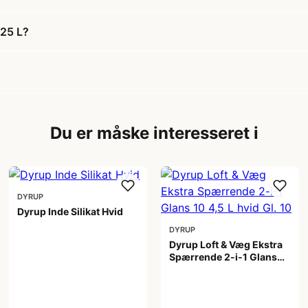
,25 L?
Du er måske interesseret i
DYRUP
Dyrup Inde Silikat Hvid
DYRUP
1.399,00 kr
Dyrup Loft & Væg Ekstra
Spærrende 2-i-1 Glans
10 4,5 L hvid Gl. 10
799,00 kr