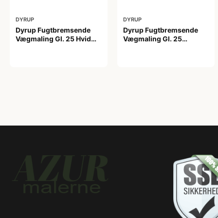
DYRUP
DYRUP
Dyrup Fugtbremsende
Dyrup Fugtbremsende
Vægmaling Gl. 25 Hvid
Vægmaling Gl. 25
4,5 L
tonebar 4,5 L
649,00 kr
649,00 kr