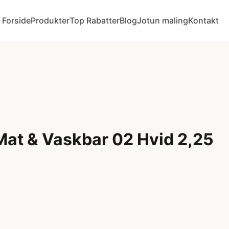
Forside
Produkter
Top Rabatter
Blog
Jotun maling
Kontakt
at & Vaskbar 02 Hvid 2,25