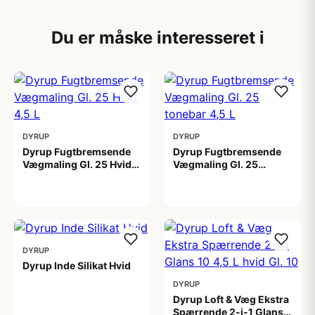
Du er måske interesseret i
DYRUP
DYRUP
Dyrup Fugtbremsende
Dyrup Fugtbremsende
Vægmaling Gl. 25 Hvid
Vægmaling Gl. 25
4,5 L
tonebar 4,5 L
649,00 kr
649,00 kr
DYRUP
Dyrup Inde Silikat Hvid
DYRUP
1.399,00 kr
Dyrup Loft & Væg Ekstra
Spærrende 2-i-1 Glans