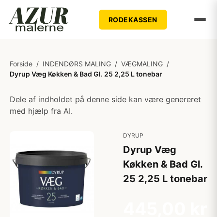
RODEKASSEN
Forside
/
INDENDØRS MALING
/
VÆGMALING
/
Dyrup Væg Køkken & Bad Gl. 25 2,25 L tonebar
Dele af indholdet på denne side kan være genereret
med hjælp fra AI.
DYRUP
Dyrup Væg
Køkken & Bad Gl.
25 2,25 L tonebar
445,00 kr