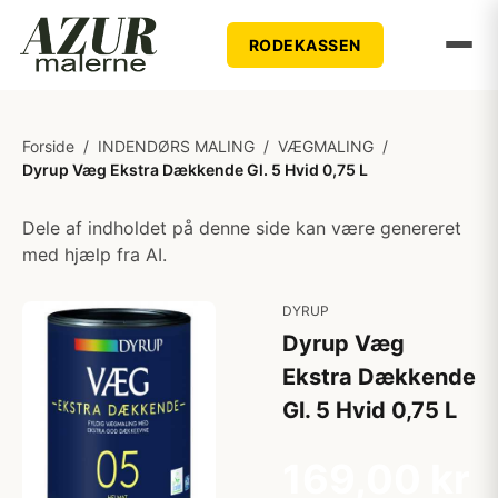
RODEKASSEN
Forside
/
INDENDØRS MALING
/
VÆGMALING
/
Dyrup Væg Ekstra Dækkende Gl. 5 Hvid 0,75 L
Dele af indholdet på denne side kan være genereret
med hjælp fra AI.
DYRUP
Dyrup Væg
Ekstra Dækkende
Gl. 5 Hvid 0,75 L
169,00 kr