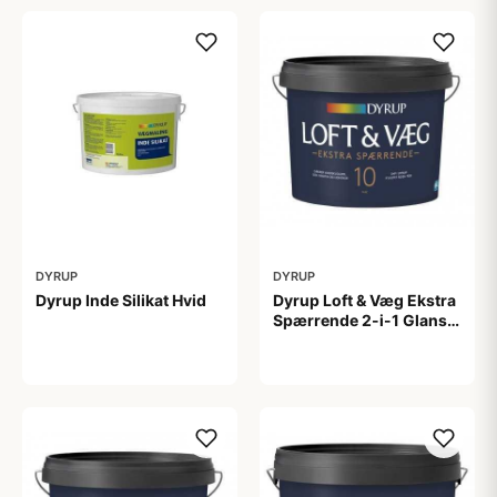
DYRUP
DYRUP
Dyrup Inde Silikat Hvid
Dyrup Loft & Væg Ekstra
Spærrende 2-i-1 Glans
10 4,5 L hvid Gl. 10
1.399,00 kr
799,00 kr