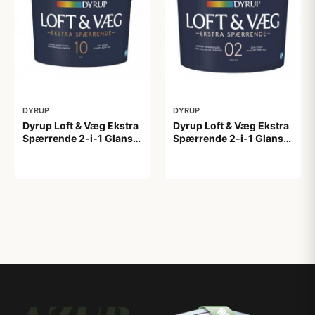
DYRUP
DYRUP
Dyrup Loft & Væg Ekstra
Dyrup Loft & Væg Ekstra
Spærrende 2-i-1 Glans
Spærrende 2-i-1 Glans 2
10 tonebar 4,5 L Gl. 10
4,5 L hvid GL. 2
799,00 kr
699,00 kr