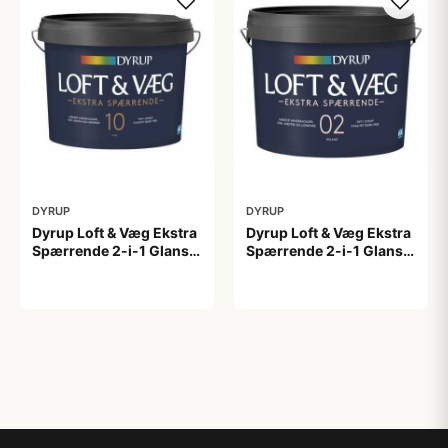
DYRUP
DYRUP
Dyrup Loft & Væg Ekstra
Dyrup Loft & Væg Ekstra
Spærrende 2-i-1 Glans
Spærrende 2-i-1 Glans 2
10 tonebar 4,5 L Gl. 10
4,5 L hvid GL. 2
799,00 kr
699,00 kr