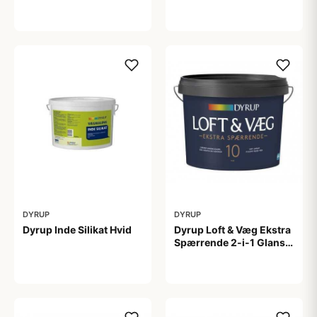
4,5 L
tonebar 4,5 L
649,00 kr
649,00 kr
DYRUP
DYRUP
Dyrup Inde Silikat Hvid
Dyrup Loft & Væg Ekstra
Spærrende 2-i-1 Glans
10 4,5 L hvid Gl. 10
1.399,00 kr
799,00 kr