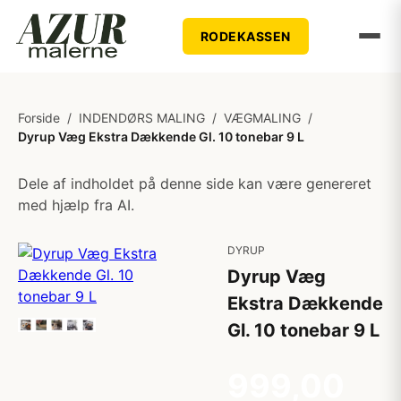
RODEKASSEN
Forside
/
INDENDØRS MALING
/
VÆGMALING
/
Dyrup Væg Ekstra Dækkende Gl. 10 tonebar 9 L
Dele af indholdet på denne side kan være genereret
med hjælp fra AI.
DYRUP
Dyrup Væg
Ekstra Dækkende
Gl. 10 tonebar 9 L
999,00