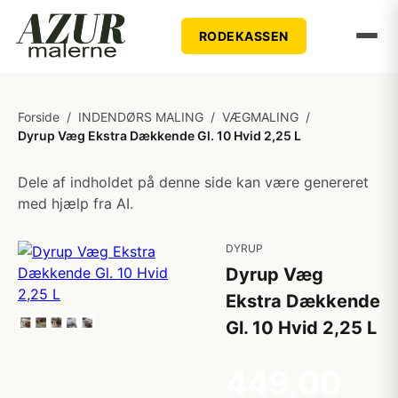
RODEKASSEN
Forside
/
INDENDØRS MALING
/
VÆGMALING
/
Dyrup Væg Ekstra Dækkende Gl. 10 Hvid 2,25 L
Dele af indholdet på denne side kan være genereret
med hjælp fra AI.
DYRUP
Dyrup Væg
Ekstra Dækkende
Gl. 10 Hvid 2,25 L
449,00