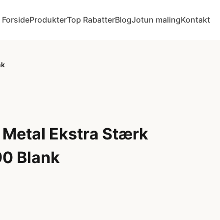
Forside
Produkter
Top Rabatter
Blog
Jotun maling
Kontakt
nk
 Metal Ekstra Stærk
90 Blank