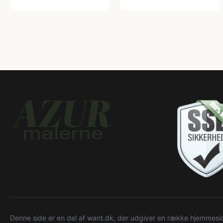
Denne side er en del af want.dk, der udgiver en række hjemmeside