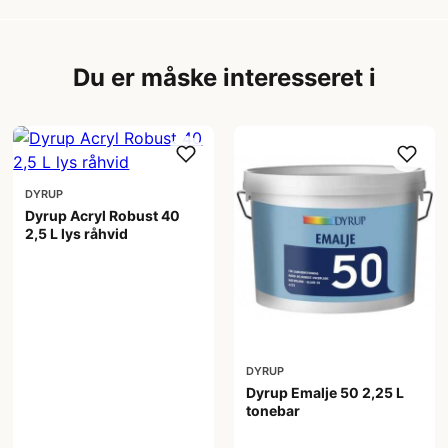
Du er måske interesseret i
DYRUP
Dyrup Acryl Robust 40
2,5 L lys råhvid
444,00 kr
DYRUP
Dyrup Emalje 50 2,25 L
tonebar
419,00 kr