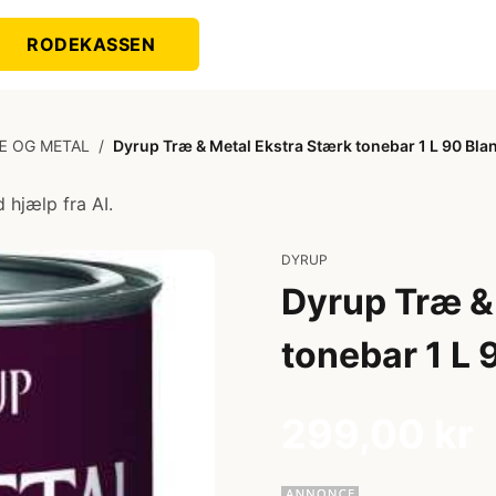
RODEKASSEN
Æ OG METAL
/
Dyrup Træ & Metal Ekstra Stærk tonebar 1 L 90 Bla
 hjælp fra AI.
DYRUP
Dyrup Træ &
tonebar 1 L 
299,00 kr