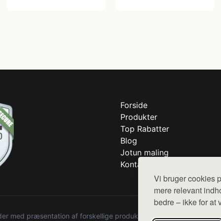
Forside
Produkter
Top Rabatter
Blog
Jotun maling
Kontakt
Vi bruger cookies p
mere relevant indho
bedre – ikke for at 
r med præsentation af forskellige produkter fra diverse webshops. De