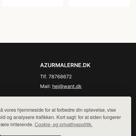
AZURMALERNE.DK
Tlf. 78768672
Mail:
hej@want.dk
Cookie- og privatlivspolitik
å vores hjemmeside for at forbedre din oplevelse, vise
ld og analysere trafikken. Kort sagt: for at siden fungerer
være irriterende.
Cookie- og privatlivspolitik.
r sælges ikke varer fra denne side - vi henviser til de shops,