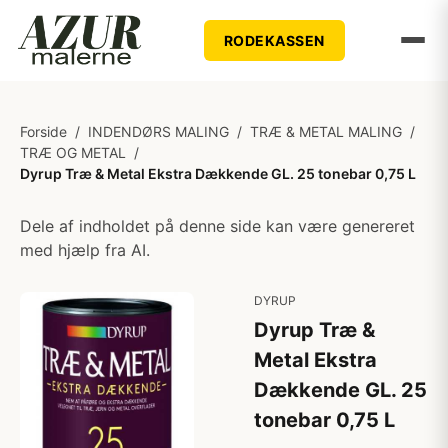
RODEKASSEN
Forside
/
INDENDØRS MALING
/
TRÆ & METAL MALING
/
TRÆ OG METAL
/
Dyrup Træ & Metal Ekstra Dækkende GL. 25 tonebar 0,75 L
Dele af indholdet på denne side kan være genereret
med hjælp fra AI.
DYRUP
Dyrup Træ &
Metal Ekstra
Dækkende GL. 25
tonebar 0,75 L