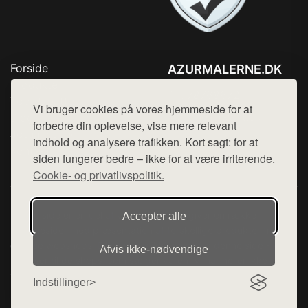
Forside
AZURMALERNE.DK
Produkter
Tlf. 78768672
Top Rabatter
Vi bruger cookies på vores hjemmeside for at
Mail:
hej@want.dk
Blog
forbedre din oplevelse, vise mere relevant
Jotun maling
indhold og analysere trafikken. Kort sagt: for at
Cookie- og privatlivspolitik
Kontakt
siden fungerer bedre – ikke for at være irriterende.
Cookie- og privatlivspolitik.
Denne side er en del af want.dk, der udgiver en række
Accepter alle
hjemmesider med præsentation af forskellige produkter fra
diverse webshops. Der sælges ikke varer fra denne side - vi
Afvis ikke‑nødvendige
henviser til de shops, som sælger varen. Vi har heller ikke
varerne på lager.
Indstillinger
© 2026 azurmalerne.dk. Alle rettigheder forbeholdes.