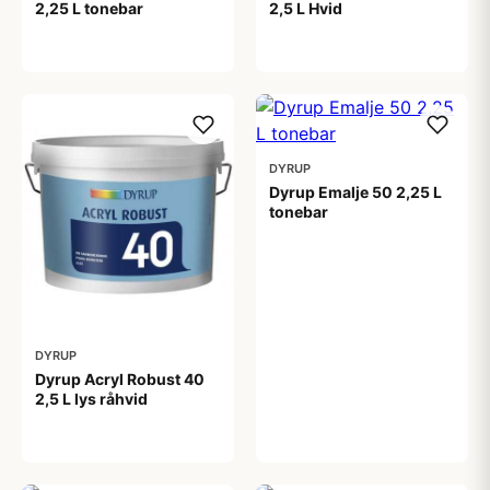
2,25 L tonebar
2,5 L Hvid
459,00 kr
444,00 kr
DYRUP
Dyrup Emalje 50 2,25 L
tonebar
419,00 kr
DYRUP
Dyrup Acryl Robust 40
2,5 L lys råhvid
444,00 kr