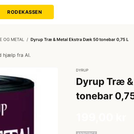
RODEKASSEN
Æ OG METAL
/
Dyrup Træ & Metal Ekstra Dæk 50 tonebar 0,75 L
 hjælp fra AI.
DYRUP
Dyrup Træ &
tonebar 0,75
199,00 kr