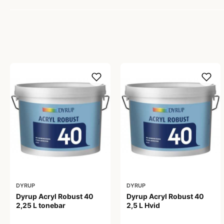
DYRUP
DYRUP
Dyrup Acryl Robust 40
Dyrup Acryl Robust 40
2,25 L tonebar
2,5 L Hvid
459,00 kr
444,00 kr