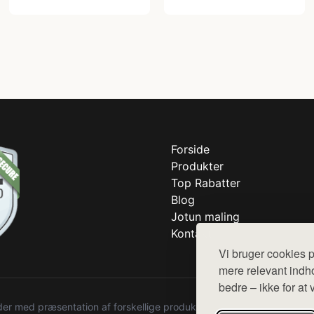
Forside
Produkter
Top Rabatter
Blog
Jotun maling
Kontakt
Vi bruger cookies p
mere relevant indho
bedre – ikke for at 
r med præsentation af forskellige produkter fra diverse webshops. De