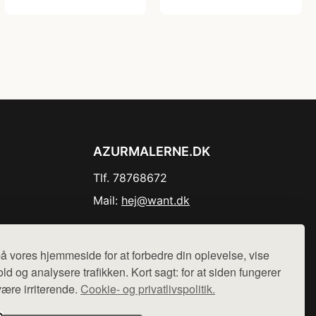
AZURMALERNE.DK
Tlf. 78768672
Mail:
hej@want.dk
Cookie- og privatlivspolitik
å vores hjemmeside for at forbedre din oplevelse, vise
ld og analysere trafikken. Kort sagt: for at siden fungerer
være irriterende.
Cookie- og privatlivspolitik.
r sælges ikke varer fra denne side - vi henviser til de shops,