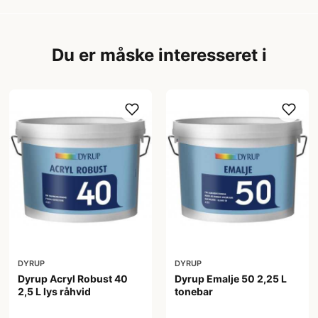
Du er måske interesseret i
DYRUP
DYRUP
Dyrup Acryl Robust 40
Dyrup Emalje 50 2,25 L
2,5 L lys råhvid
tonebar
444,00 kr
419,00 kr