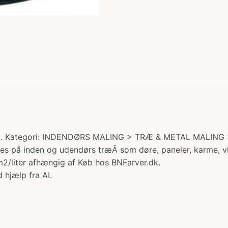
 L. Kategori: INDENDØRS MALING > TRÆ & METAL MALING >
s på inden og udendørs træÂ som døre, paneler, karme, vi
2/liter afhængig af Køb hos BNFarver.dk.
 hjælp fra AI.