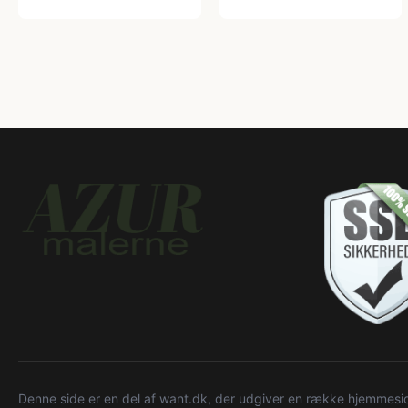
Denne side er en del af want.dk, der udgiver en række hjemmeside