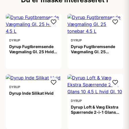
DYRUP
DYRUP
Dyrup Fugtbremsende
Dyrup Fugtbremsende
Vægmaling Gl. 25 Hvid
Vægmaling Gl. 25
4,5 L
tonebar 4,5 L
649,00 kr
649,00 kr
DYRUP
Dyrup Inde Silikat Hvid
DYRUP
1.399,00 kr
Dyrup Loft & Væg Ekstra
Spærrende 2-i-1 Glans
10 4,5 L hvid Gl. 10
799,00 kr