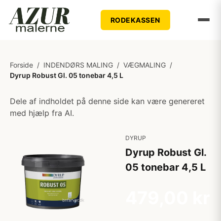
RODEKASSEN
Forside
/
INDENDØRS MALING
/
VÆGMALING
/
Dyrup Robust Gl. 05 tonebar 4,5 L
Dele af indholdet på denne side kan være genereret
med hjælp fra AI.
DYRUP
Dyrup Robust Gl.
05 tonebar 4,5 L
479,00 kr