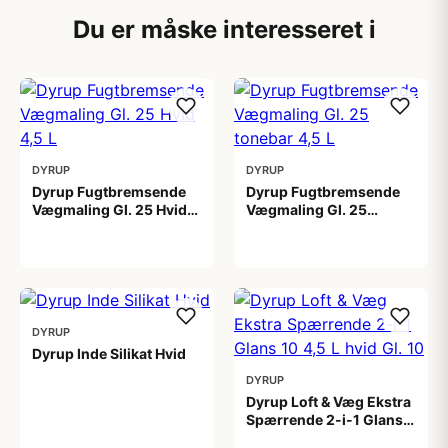
Du er måske interesseret i
DYRUP
DYRUP
Dyrup Fugtbremsende
Dyrup Fugtbremsende
Vægmaling Gl. 25 Hvid
Vægmaling Gl. 25
4,5 L
tonebar 4,5 L
649,00 kr
649,00 kr
DYRUP
Dyrup Inde Silikat Hvid
DYRUP
1.399,00 kr
Dyrup Loft & Væg Ekstra
Spærrende 2-i-1 Glans
10 4,5 L hvid Gl. 10