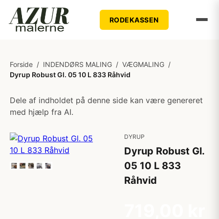
RODEKASSEN
Forside
/
INDENDØRS MALING
/
VÆGMALING
/
Dyrup Robust Gl. 05 10 L 833 Råhvid
Dele af indholdet på denne side kan være genereret
med hjælp fra AI.
DYRUP
Dyrup Robust Gl.
05 10 L 833
Råhvid
719,00 kr