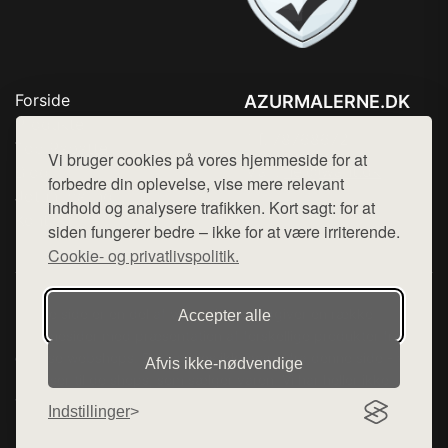
Forside
AZURMALERNE.DK
Produkter
Tlf. 78768672
Top Rabatter
Vi bruger cookies på vores hjemmeside for at
Mail:
hej@want.dk
Blog
forbedre din oplevelse, vise mere relevant
Jotun maling
indhold og analysere trafikken. Kort sagt: for at
Cookie- og privatlivspolitik
Kontakt
siden fungerer bedre – ikke for at være irriterende.
Cookie- og privatlivspolitik.
Denne side er en del af want.dk, der udgiver en række
Accepter alle
hjemmesider med præsentation af forskellige produkter fra
diverse webshops. Der sælges ikke varer fra denne side - vi
Afvis ikke‑nødvendige
henviser til de shops, som sælger varen. Vi har heller ikke
varerne på lager.
Indstillinger
© 2026 azurmalerne.dk. Alle rettigheder forbeholdes.