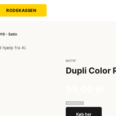
RODEKASSEN
16 - Satin
 hjælp fra AI.
MOTIP
Dupli Color 
99,00 kr
Køb her