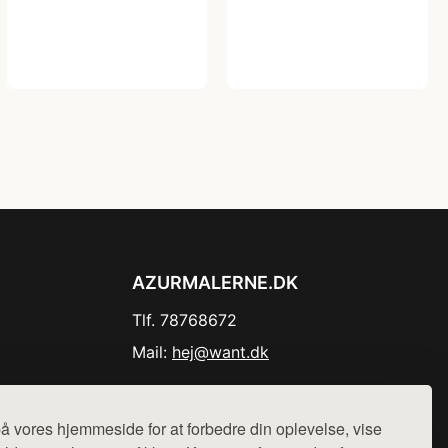
AZURMALERNE.DK
Tlf. 78768672
Mail:
hej@want.dk
Cookie- og privatlivspolitik
å vores hjemmeside for at forbedre din oplevelse, vise