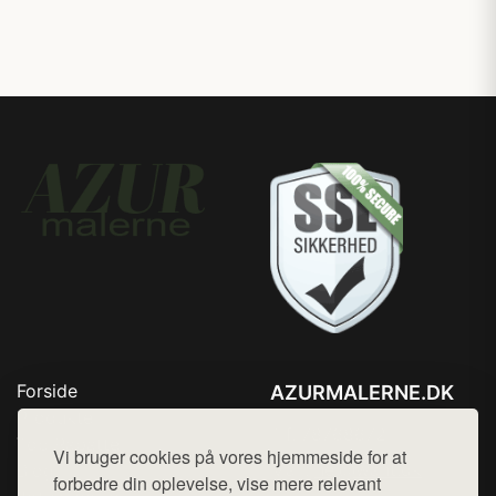
Forside
AZURMALERNE.DK
Produkter
Tlf. 78768672
Top Rabatter
Vi bruger cookies på vores hjemmeside for at
Mail:
hej@want.dk
Blog
forbedre din oplevelse, vise mere relevant