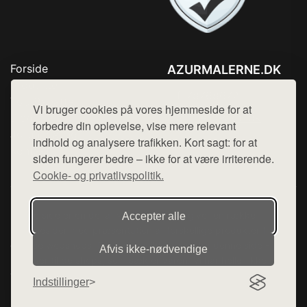
Forside
AZURMALERNE.DK
Produkter
Tlf. 78768672
Top Rabatter
Vi bruger cookies på vores hjemmeside for at
Mail:
hej@want.dk
Blog
forbedre din oplevelse, vise mere relevant
Jotun maling
indhold og analysere trafikken. Kort sagt: for at
Cookie- og privatlivspolitik
Kontakt
siden fungerer bedre – ikke for at være irriterende.
Cookie- og privatlivspolitik.
Denne side er en del af want.dk, der udgiver en række
Accepter alle
hjemmesider med præsentation af forskellige produkter fra
diverse webshops. Der sælges ikke varer fra denne side - vi
Afvis ikke‑nødvendige
henviser til de shops, som sælger varen. Vi har heller ikke
varerne på lager.
Indstillinger
© 2026 azurmalerne.dk. Alle rettigheder forbeholdes.