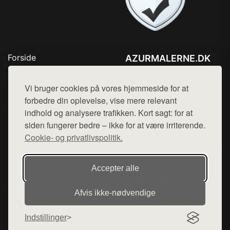
Forside
AZURMALERNE.DK
Produkter
Tlf. 78768672
Top Rabatter
Vi bruger cookies på vores hjemmeside for at
Mail:
hej@want.dk
Blog
forbedre din oplevelse, vise mere relevant
Jotun maling
indhold og analysere trafikken. Kort sagt: for at
Cookie- og privatlivspolitik
Kontakt
siden fungerer bedre – ikke for at være irriterende.
Cookie- og privatlivspolitik.
Denne side er en del af want.dk, der udgiver en række
Accepter alle
hjemmesider med præsentation af forskellige produkter fra
diverse webshops. Der sælges ikke varer fra denne side - vi
Afvis ikke‑nødvendige
henviser til de shops, som sælger varen. Vi har heller ikke
varerne på lager.
Indstillinger