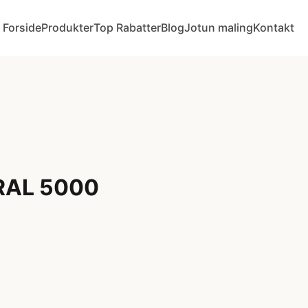
Forside
Produkter
Top Rabatter
Blog
Jotun maling
Kontakt
 RAL 5000