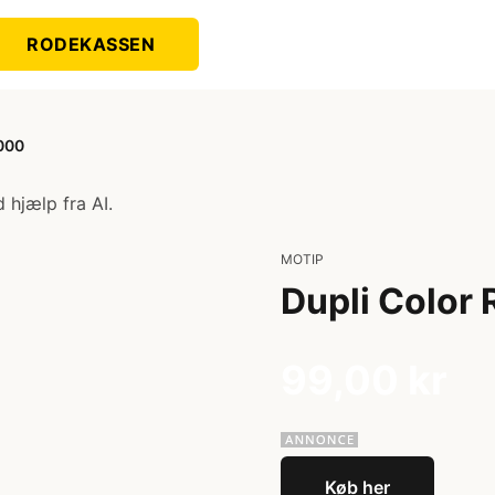
RODEKASSEN
5000
 hjælp fra AI.
MOTIP
Dupli Color
99,00 kr
Køb her