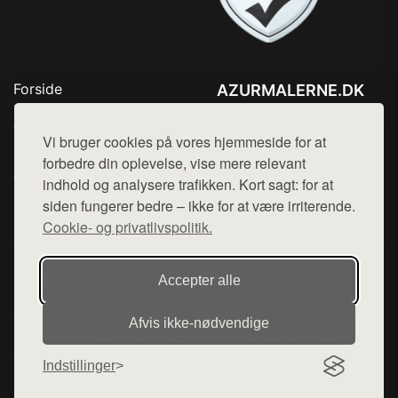
Forside
AZURMALERNE.DK
Produkter
Tlf. 78768672
Top Rabatter
Vi bruger cookies på vores hjemmeside for at
Mail:
hej@want.dk
Blog
forbedre din oplevelse, vise mere relevant
Jotun maling
indhold og analysere trafikken. Kort sagt: for at
Cookie- og privatlivspolitik
Kontakt
siden fungerer bedre – ikke for at være irriterende.
Cookie- og privatlivspolitik.
Denne side er en del af want.dk, der udgiver en række
Accepter alle
hjemmesider med præsentation af forskellige produkter fra
diverse webshops. Der sælges ikke varer fra denne side - vi
Afvis ikke‑nødvendige
henviser til de shops, som sælger varen. Vi har heller ikke
varerne på lager.
Indstillinger
© 2026 azurmalerne.dk. Alle rettigheder forbeholdes.