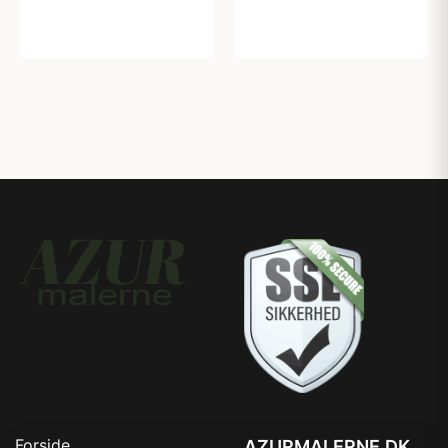
26,95 kr
118,95 kr
Forside
AZURMALERNE.DK