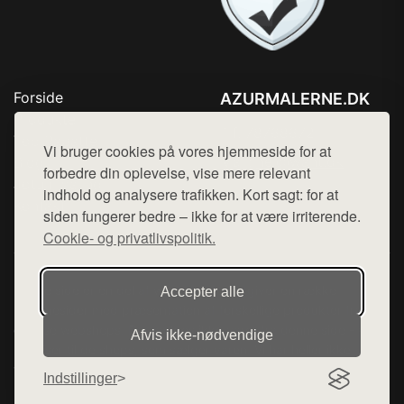
Forside
AZURMALERNE.DK
Produkter
Tlf. 78768672
Top Rabatter
Vi bruger cookies på vores hjemmeside for at
Mail:
hej@want.dk
Blog
forbedre din oplevelse, vise mere relevant
Jotun maling
indhold og analysere trafikken. Kort sagt: for at
Cookie- og privatlivspolitik
Kontakt
siden fungerer bedre – ikke for at være irriterende.
Cookie- og privatlivspolitik.
Denne side er en del af want.dk, der udgiver en række
Accepter alle
hjemmesider med præsentation af forskellige produkter fra
diverse webshops. Der sælges ikke varer fra denne side - vi
Afvis ikke‑nødvendige
henviser til de shops, som sælger varen. Vi har heller ikke
varerne på lager.
Indstillinger