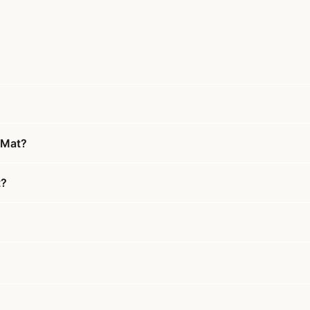
 Mat?
t?