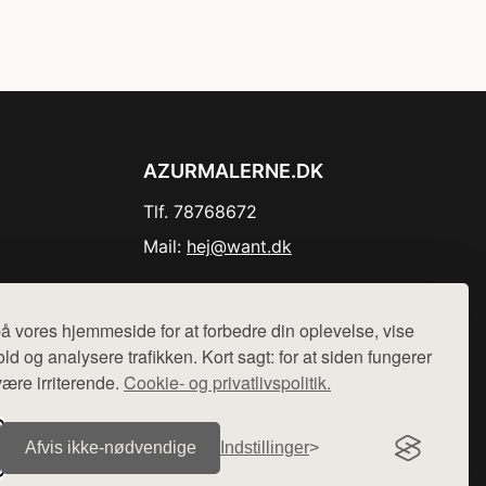
AZURMALERNE.DK
Tlf. 78768672
Mail:
hej@want.dk
Cookie- og privatlivspolitik
å vores hjemmeside for at forbedre din oplevelse, vise
ld og analysere trafikken. Kort sagt: for at siden fungerer
være irriterende.
Cookie- og privatlivspolitik.
r sælges ikke varer fra denne side - vi henviser til de shops,
Afvis ikke‑nødvendige
Indstillinger