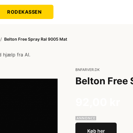
RODEKASSEN
/
Belton Free Spray Ral 9005 Mat
 hjælp fra AI.
BNFARVER.DK
Belton Free
92,00 kr
Køb her