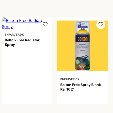
BNFARVER.DK
Belton Free Radiator
Spray
99,00 kr
BNFARVER.DK
Belton Free Spray Blank
Ral 1021
92,00 kr