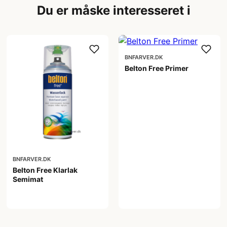
Du er måske interesseret i
BNFARVER.DK
Belton Free Primer
98,00 kr
BNFARVER.DK
Belton Free Klarlak
Semimat
99,00 kr