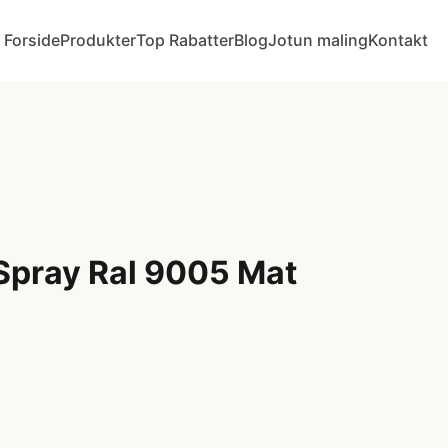
Forside
Produkter
Top Rabatter
Blog
Jotun maling
Kontakt
 Spray Ral 9005 Mat