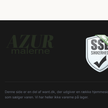
Denne side er en del af want.dk, der udgiver en række hjemmeside
som sælger varen. Vi har heller ikke varerne på lager.