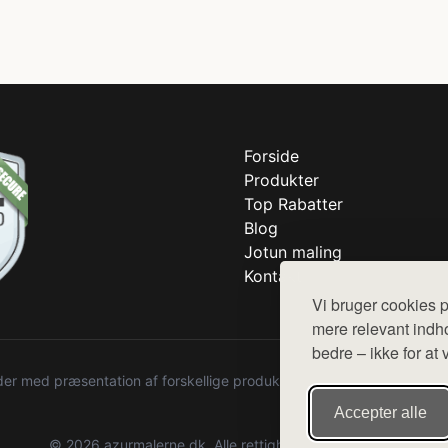
Forside
Produkter
Top Rabatter
Blog
Jotun maling
Kontakt
Vi bruger cookies p
mere relevant indho
bedre – ikke for at 
r med præsentation af forskellige produkter fra diverse webshops. De
Accepter alle
© 2026 azurmalerne.dk. Alle rettigheder forbeholdes.