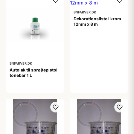
BNFARVER.DK
Dekorationsliste i krom
12mm x 8 m
240,00 kr
BNFARVER.DK
Autolak til sprøjtepistol
tonebar 1 L
1.800,00 kr