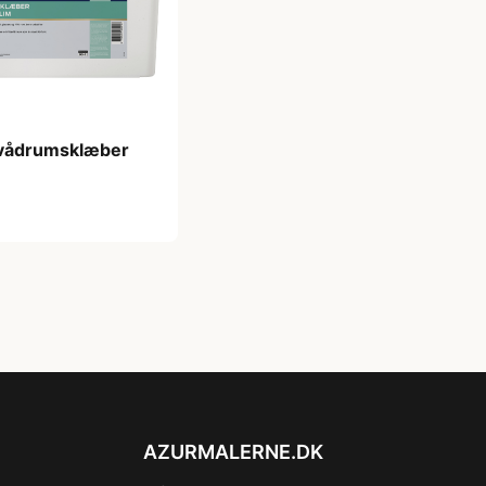
 vådrumsklæber
 kr
AZURMALERNE.DK