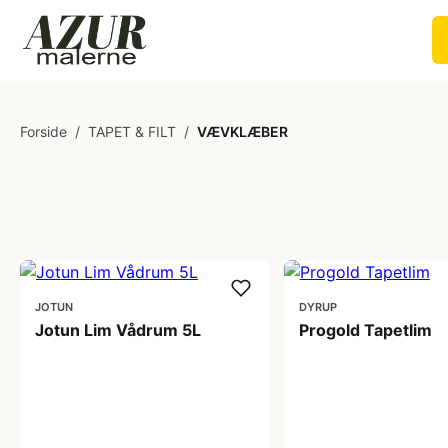
Forside
/
TAPET & FILT
/
VÆVKLÆBER
JOTUN
DYRUP
Jotun Lim Vådrum 5L
Progold Tapetlim
298,00 kr
245,00 kr