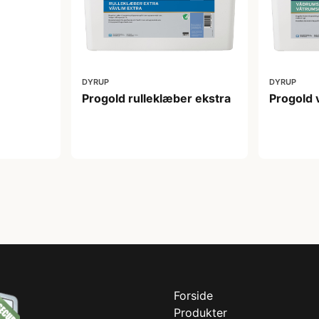
DYRUP
DYRUP
Progold rulleklæber ekstra
Progold
245,00 kr
849,00
Forside
Produkter