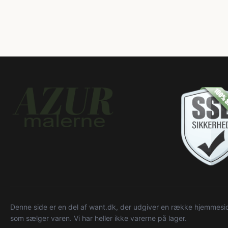
Denne side er en del af want.dk, der udgiver en række hjemmeside
som sælger varen. Vi har heller ikke varerne på lager.