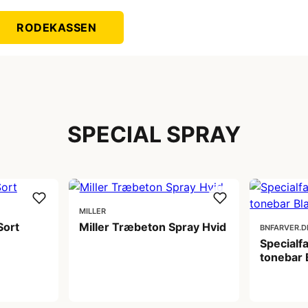
RODEKASSEN
SPECIAL SPRAY
MILLER
Sort
Miller Træbeton Spray Hvid
BNFARVER.D
Specialf
tonebar 
119,00 kr
275,00