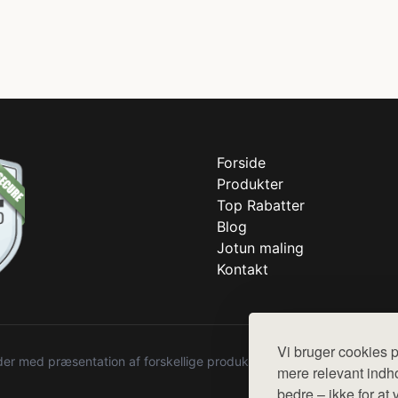
Forside
Produkter
Top Rabatter
Blog
Jotun maling
Kontakt
Vi bruger cookies p
r med præsentation af forskellige produkter fra diverse webshops. De
mere relevant indho
bedre – ikke for at 