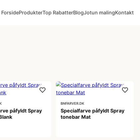
Forside
Produkter
Top Rabatter
Blog
Jotun maling
Kontakt
K
BNFARVER.DK
arve påfyldt Spray
Specialfarve påfyldt Spray
Blank
tonebar Mat
 kr
275,00 kr