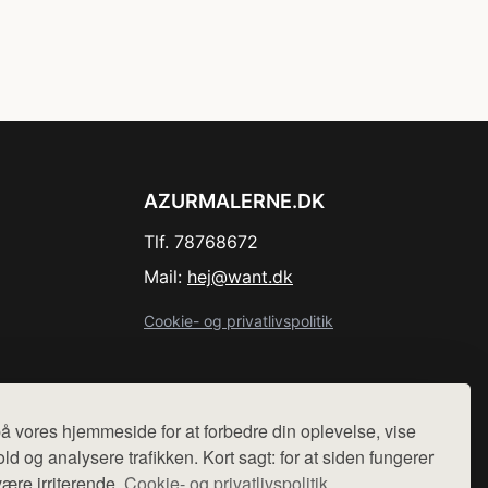
AZURMALERNE.DK
Tlf. 78768672
Mail:
hej@want.dk
Cookie- og privatlivspolitik
å vores hjemmeside for at forbedre din oplevelse, vise
r sælges ikke varer fra denne side - vi henviser til de shops,
ld og analysere trafikken. Kort sagt: for at siden fungerer
være irriterende.
Cookie- og privatlivspolitik.